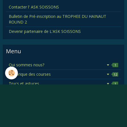
Contacter l' ASK SOISSONS
Bulletin de Pré-inscription au TROPHEE DU HAINAUT
ROUND 2
Devenir partenaire de L'ASK SOISSONS
Menu
Qui sommes nous?
1
Historique des courses
12
Trucs et astuces
1
Bourse de l'occasion
1
Revue de presse
4
Où rouler autour de Soissons en Karting de compétition
Les pilotes soissonnais 2025