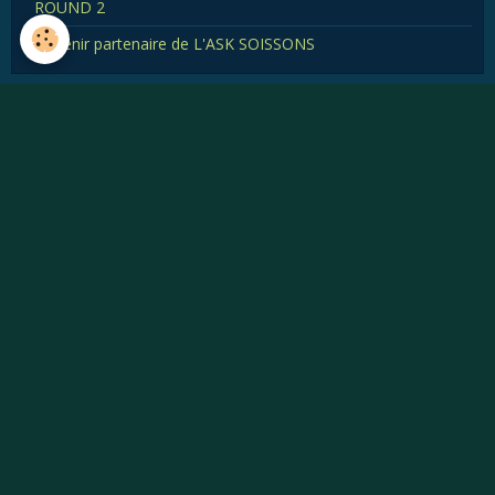
ROUND 2
Devenir partenaire de L'ASK SOISSONS
Menu
Qui sommes nous?
1
Historique des courses
12
Trucs et astuces
1
Bourse de l'occasion
1
Revue de presse
4
Où rouler autour de Soissons en Karting de compétition
Les pilotes soissonnais 2025
Devenir partenaire du TROPHEE CLOVIS